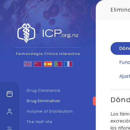
Elimi
Dón
Farmacología Clínica Interactiva
Func
Ajus
Drug Clearance
Dón
Drug Elimination
Volume of Distribution
Los fárm
excreció
The Half-life
los riño