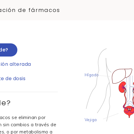
nación de fármacos
de?
ión alterada
Hígado
te de dosis
de?
acos se eliminan por
Vejiga
n sin cambios a través de
nes, o por metabolismo a