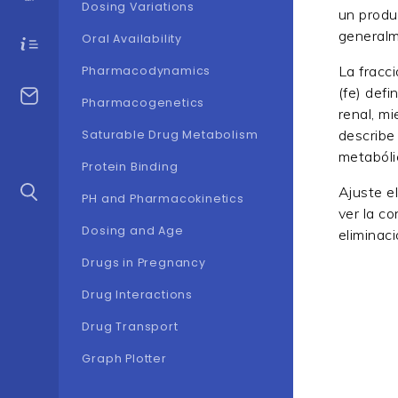
Dosing Variations
un produ
generalm
Oral Availability
La fracc
Pharmacodynamics
(fe) defi
Pharmacogenetics
renal, mi
describe
Saturable Drug Metabolism
metabóli
Protein Binding
Ajuste el
PH and Pharmacokinetics
ver la co
Dosing and Age
eliminaci
Drugs in Pregnancy
Drug Interactions
Drug Transport
Graph Plotter